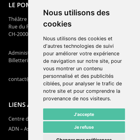
LE POMMIER
Nous utilisons des
Théâtre – Centre Culturel Neuchâtelois
cookies
Rue du Pommier 9
CH-2000 Neuchâtel
Nous utilisons des cookies et
d'autres technologies de suivi
Administration : +41 32 725 03 03
pour améliorer votre expérience
Billetterie : +41 32 725 05 05
de navigation sur notre site, pour
vous montrer un contenu
personnalisé et des publicités
contact@lepommier.ch
ciblées, pour analyser le trafic de
notre site et pour comprendre la
provenance de nos visiteurs.
LIENS AMIS
J'accepte
Centre de culture ABC
Je refuse
ADN – Association Danse Neuchâtel
Changer mes préférences