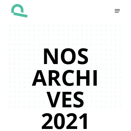
Skip
Menu
to
main
content
NOS
ARCHI
VES
2021