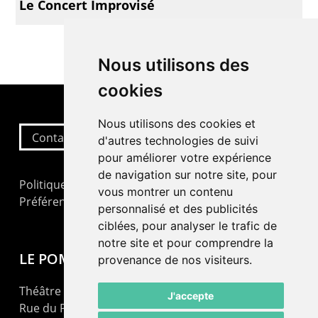
Le Concert Improvisé
Nous utilisons des
cookies
Nous utilisons des cookies et
Contactez-nous
d'autres technologies de suivi
pour améliorer votre expérience
de navigation sur notre site, pour
Politique de confidentialité
vous montrer un contenu
Préférences cookies
personnalisé et des publicités
ciblées, pour analyser le trafic de
notre site et pour comprendre la
LE POMMIER
provenance de nos visiteurs.
Théâtre – Centre Culturel Neuchâtelois
J'accepte
Rue du Pommier 9