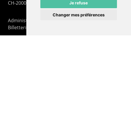
CH-2000 Neuchâtel
Je refuse
Changer mes préférences
Administration : +41 32 725 03 03
Billetterie : +41 32 725 05 05
contact@lepommier.ch
LIENS AMIS
Centre de culture ABC
ADN – Association Danse Neuchâtel
© 2026 Le Pommier.