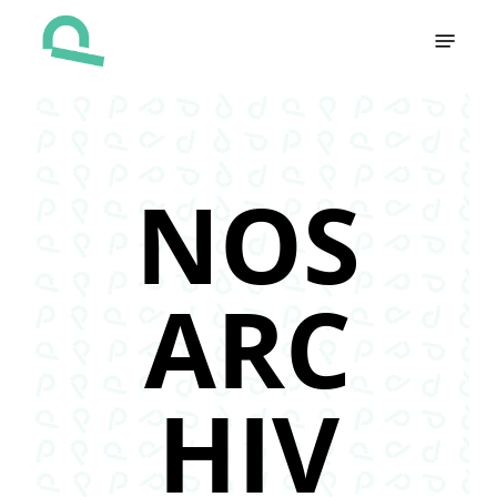
Skip
Menu
to
main
content
NOS
ARC
HIV