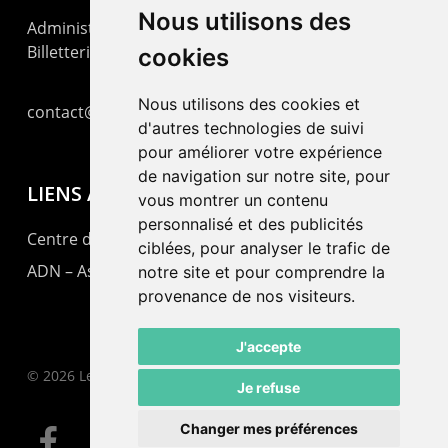
Nous utilisons des
Administration : +41 32 725 03 03
Billetterie : +41 32 725 05 05
cookies
Nous utilisons des cookies et
contact@lepommier.ch
d'autres technologies de suivi
pour améliorer votre expérience
de navigation sur notre site, pour
LIENS AMIS
vous montrer un contenu
personnalisé et des publicités
Centre de culture ABC
ciblées, pour analyser le trafic de
ADN – Association Danse Neuchâtel
notre site et pour comprendre la
provenance de nos visiteurs.
J'accepte
© 2026 Le Pommier.
Je refuse
Changer mes préférences
facebook
instagram
email