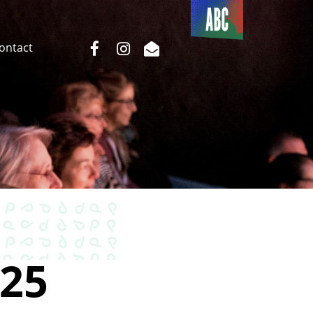
Du côté
de l’ABC
facebook
instagram
email
Contact
25