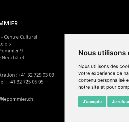
OMMIER
– Centre Culturel
elois
 Pommier 9
Nous utilisons
 Neuchâtel
Nous utilisons des cook
votre expérience de na
ration : +41 32 725 03 03
contenu personnalisé et
rie : +41 32 725 05 05
notre site et pour com
t@lepommier.ch
J'accepte
Je refus