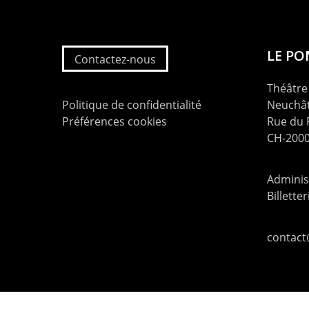
LE P
Contactez-nous
Théâtre 
Politique de confidentialité
Neuchât
Préférences cookies
Rue du
CH-2000
Administ
Billette
contac