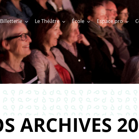
Billetterie
Le Théâtre
École
Espace pro
S ARCHIVES 20