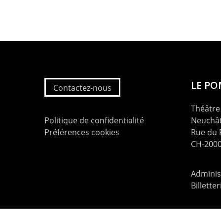
LE P
Contactez-nous
Théâtre 
Politique de confidentialité
Neuchât
Préférences cookies
Rue du
CH-2000
Administ
Billette
contac