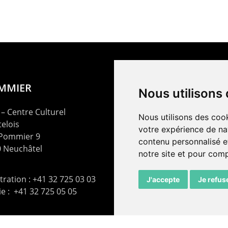
OMMIER
Nous utilisons
– Centre Culturel
Nous utilisons des cook
elois
votre expérience de na
 Pommier 9
contenu personnalisé et
 Neuchâtel
notre site et pour com
ration : +41 32 725 03 03
J'accepte
Je refus
rie : +41 32 725 05 05
t@lepommier.ch