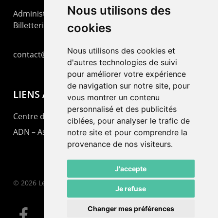
Nous utilisons des
Administration : +41 32 725 03 03
Billetterie : +41 32 725 05 05
cookies
Nous utilisons des cookies et
contact@lepommier.ch
d'autres technologies de suivi
pour améliorer votre expérience
de navigation sur notre site, pour
LIENS AMIS
vous montrer un contenu
personnalisé et des publicités
Centre de culture ABC
ciblées, pour analyser le trafic de
ADN – Association Danse Neuchâtel
notre site et pour comprendre la
provenance de nos visiteurs.
J'accepte
© 2026 Le Pommier.
Je refuse
Changer mes préférences
facebook
instagram
email