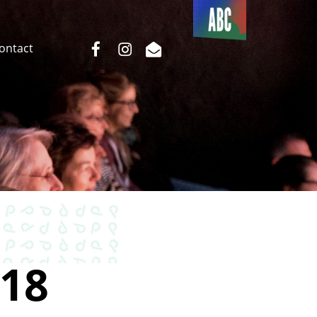
Du côté
de l’ABC
facebook
instagram
email
Contact
18