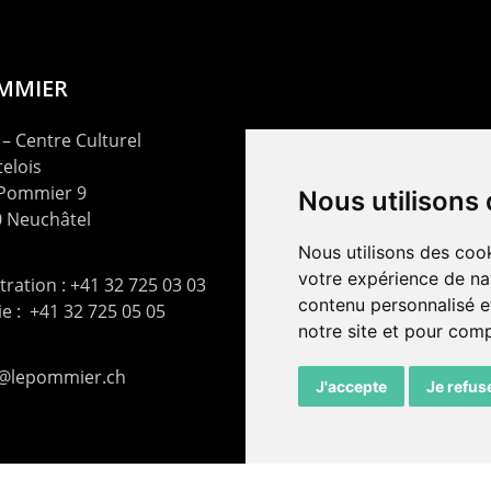
OMMIER
– Centre Culturel
elois
 Pommier 9
Nous utilisons
 Neuchâtel
Nous utilisons des cook
votre expérience de na
ration : +41 32 725 03 03
contenu personnalisé et
rie : +41 32 725 05 05
notre site et pour com
t@lepommier.ch
J'accepte
Je refus