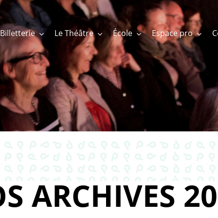
Billetterie
Le Théâtre
École
Espace pro
S ARCHIVES 20