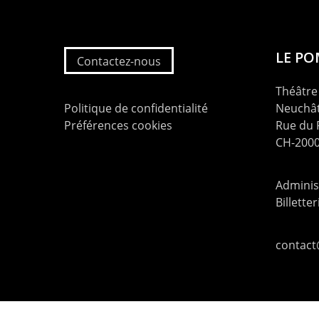
LE P
Contactez-nous
Théâtre 
Politique de confidentialité
Neuchât
Préférences cookies
Rue du
CH-2000
Administ
Billette
contac