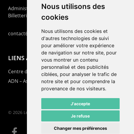
Nous utilisons des
Administration : +41 32 725 03 03
Billetterie : +41 32 725 05 05
cookies
Nous utilisons des cookies et
contact@lepommier.ch
d'autres technologies de suivi
pour améliorer votre expérience
de navigation sur notre site, pour
LIENS AMIS
vous montrer un contenu
personnalisé et des publicités
Centre de culture ABC
ciblées, pour analyser le trafic de
ADN – Association Danse Neuchâtel
notre site et pour comprendre la
provenance de nos visiteurs.
J'accepte
© 2026 Le Pommier.
Je refuse
Changer mes préférences
facebook
instagram
email