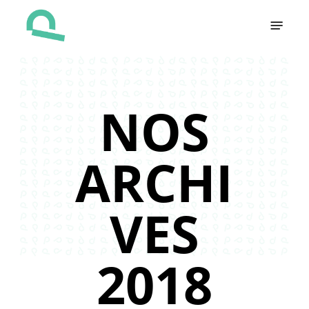
Skip
Menu
to
main
content
NOS
ARCHI
VES
2018