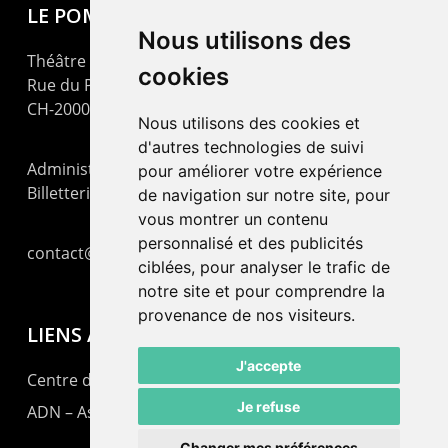
LE POMMIER
Nous utilisons des
Théâtre – Centre Culturel Neuchâtelois
cookies
Rue du Pommier 9
CH-2000 Neuchâtel
Nous utilisons des cookies et
d'autres technologies de suivi
Administration : +41 32 725 03 03
pour améliorer votre expérience
Billetterie : +41 32 725 05 05
de navigation sur notre site, pour
vous montrer un contenu
personnalisé et des publicités
contact@lepommier.ch
ciblées, pour analyser le trafic de
notre site et pour comprendre la
provenance de nos visiteurs.
LIENS AMIS
J'accepte
Centre de culture ABC
Je refuse
ADN – Association Danse Neuchâtel
Changer mes préférences