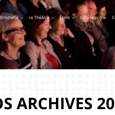
Billetterie
Le Théâtre
École
Espace pro
S ARCHIVES 20