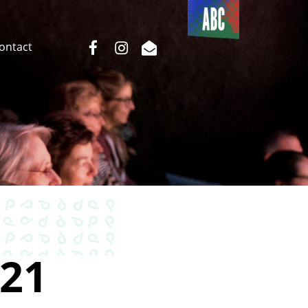
Du côté
de l’ABC
facebook
instagram
email
Contact
21