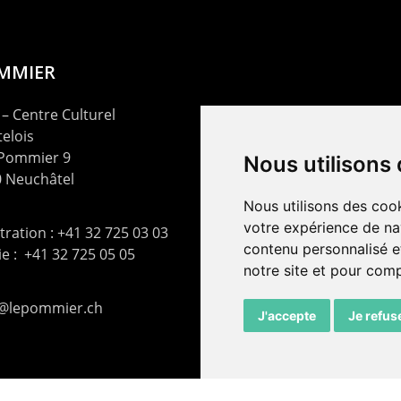
OMMIER
– Centre Culturel
elois
 Pommier 9
Nous utilisons
 Neuchâtel
Nous utilisons des cook
votre expérience de na
ration : +41 32 725 03 03
contenu personnalisé et
rie : +41 32 725 05 05
notre site et pour com
t@lepommier.ch
J'accepte
Je refus