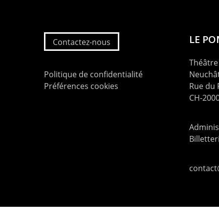
LE P
Contactez-nous
Théâtre 
Politique de confidentialité
Neuchât
Préférences cookies
Rue du
CH-2000
Administ
Billette
contac