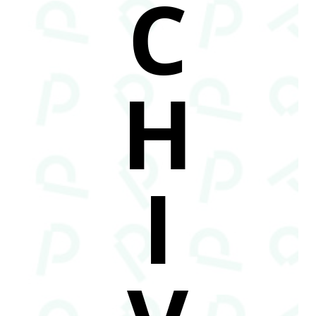
C
H
I