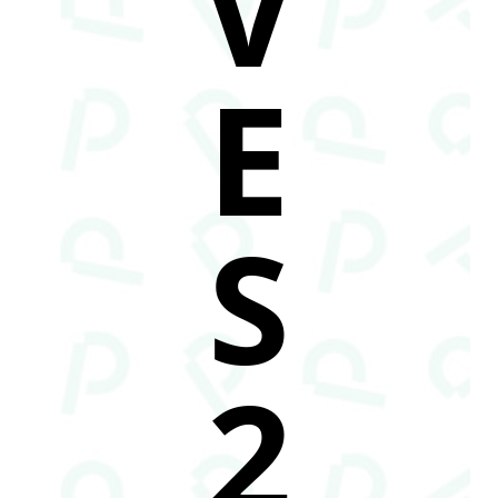
V
E
S
2