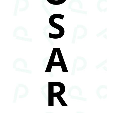
S
A
R