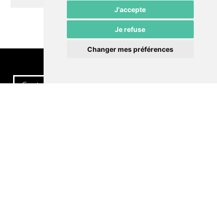
J'accepte
Je refuse
Changer mes préférences
Contactez-nous
Politique de confidentialité
Préférences cookies
LE POMMIER
Théâtre – Centre Culturel Neuchâtelois
Rue du Pommier 9
CH-2000 Neuchâtel