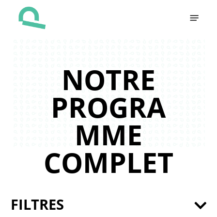
Skip
Menu
to
main
content
NOTRE
PROGRA
MME
COMPLET
FILTRES