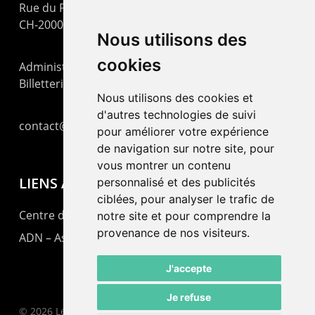
Rue du Pommier 9
CH-2000 Neuchâtel
Nous utilisons des
cookies
Administration : +41 32 725 03 03
Billetterie : +41 32 725 05 05
Nous utilisons des cookies et
d'autres technologies de suivi
contact@lepommier.ch
pour améliorer votre expérience
de navigation sur notre site, pour
vous montrer un contenu
LIENS AMIS
personnalisé et des publicités
ciblées, pour analyser le trafic de
Centre de culture ABC
notre site et pour comprendre la
provenance de nos visiteurs.
ADN – Association Danse Neuchâtel
J'accepte
Je refuse
© 2026 Le Pommier.