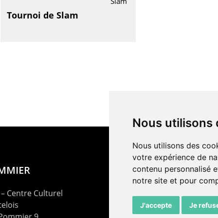
Slam
Tournoi de Slam
Nous utilisons
Nous utilisons des cook
votre expérience de na
OMMIER
contenu personnalisé et
notre site et pour com
– Centre Culturel
elois
J'accepte
Je refus
 Pommier 9