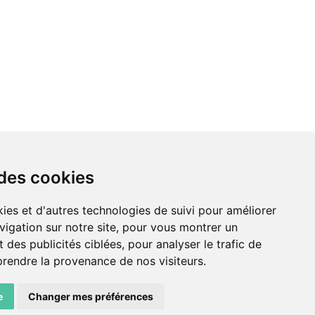
 des cookies
ies et d'autres technologies de suivi pour améliorer
vigation sur notre site, pour vous montrer un
LIENS AMIS
 des publicités ciblées, pour analyser le trafic de
prendre la provenance de nos visiteurs.
Centre de culture ABC
e
Changer mes préférences
ADN – Association Danse Neuchâtel