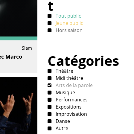
t
Tout public
Jeune public
Hors saison
Slam
Catégories
ec Marco
Théâtre
Midi théâtre
Arts de la parole
Musique
Performances
Expositions
Improvisation
Danse
Autre