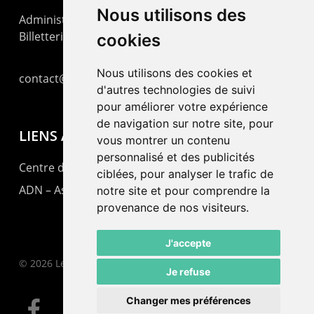
Nous utilisons des
Administration : +41 32 725 03 03
Billetterie : +41 32 725 05 05
cookies
Nous utilisons des cookies et
contact@lepommier.ch
d'autres technologies de suivi
pour améliorer votre expérience
de navigation sur notre site, pour
LIENS AMIS
vous montrer un contenu
personnalisé et des publicités
Centre de culture ABC
ciblées, pour analyser le trafic de
ADN – Association Danse Neuchâtel
notre site et pour comprendre la
provenance de nos visiteurs.
J'accepte
© 2026 Le Pommier.
Je refuse
Changer mes préférences
facebook
instagram
email