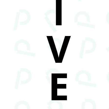
I
V
E