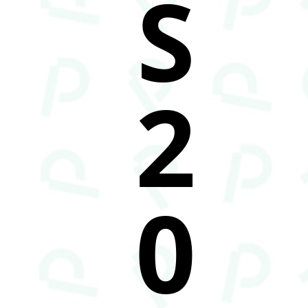
S
2
0