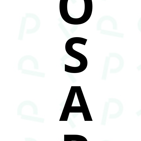
O
S
A