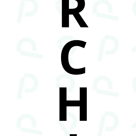
R
C
H