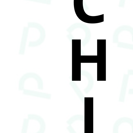
C
H
I