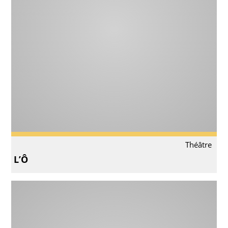
Théâtre
L’Ô