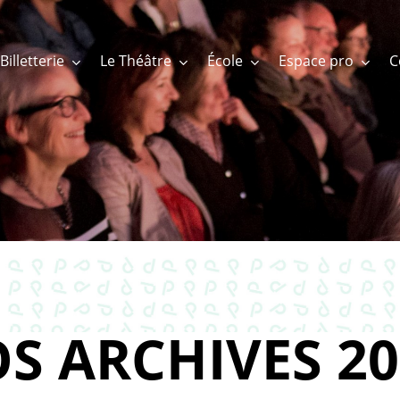
Billetterie
Le Théâtre
École
Espace pro
S ARCHIVES 20