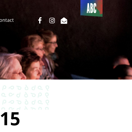
Du côté
de l’ABC
facebook
instagram
email
Contact
15