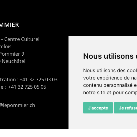
OMMIER
– Centre Culturel
elois
 Pommier 9
Nous utilisons
 Neuchâtel
Nous utilisons des cook
votre expérience de na
ration : +41 32 725 03 03
contenu personnalisé et
rie : +41 32 725 05 05
notre site et pour com
t@lepommier.ch
J'accepte
Je refus