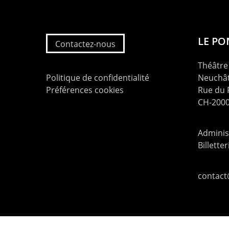
LE P
Contactez-nous
Théâtre 
Politique de confidentialité
Neuchât
Préférences cookies
Rue du
CH-2000
Administ
Billette
contac