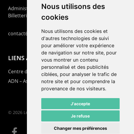
Nous utilisons des
Administration : +41 32 725 03 03
Billetterie : +41 32 725 05 05
cookies
Nous utilisons des cookies et
contact@lepommier.ch
d'autres technologies de suivi
pour améliorer votre expérience
de navigation sur notre site, pour
LIENS AMIS
vous montrer un contenu
personnalisé et des publicités
Centre de culture ABC
ciblées, pour analyser le trafic de
ADN – Association Danse Neuchâtel
notre site et pour comprendre la
provenance de nos visiteurs.
J'accepte
© 2026 Le Pommier.
Je refuse
Changer mes préférences
facebook
instagram
email