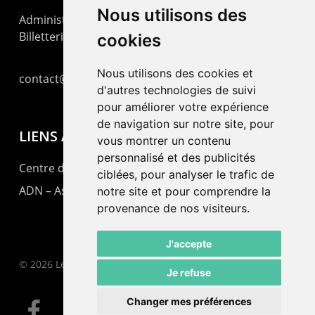
Nous utilisons des
Administration : +41 32 725 03 03
Billetterie : +41 32 725 05 05
cookies
Nous utilisons des cookies et
contact@lepommier.ch
d'autres technologies de suivi
pour améliorer votre expérience
de navigation sur notre site, pour
LIENS AMIS
vous montrer un contenu
personnalisé et des publicités
Centre de culture ABC
ciblées, pour analyser le trafic de
ADN – Association Danse Neuchâtel
notre site et pour comprendre la
provenance de nos visiteurs.
J'accepte
© 2026 Le Pommier.
Je refuse
Changer mes préférences
facebook
instagram
email