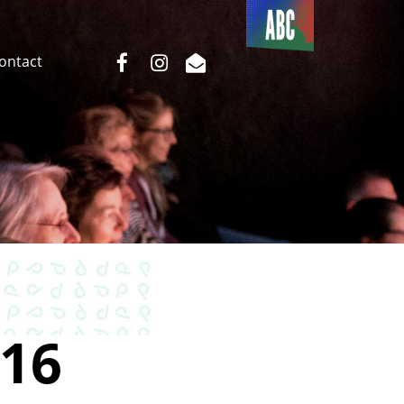
Du côté
de l’ABC
facebook
instagram
email
Contact
16