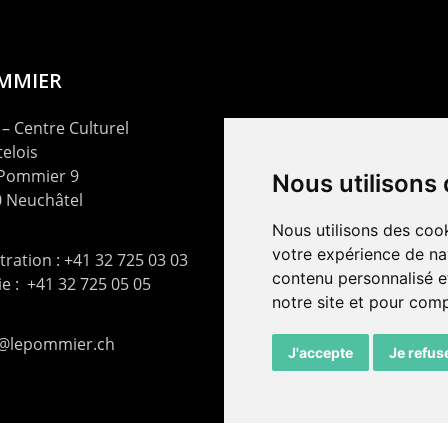
OMMIER
– Centre Culturel
elois
 Pommier 9
Nous utilisons
 Neuchâtel
Nous utilisons des cook
votre expérience de na
ration : +41 32 725 03 03
contenu personnalisé et
rie : +41 32 725 05 05
notre site et pour com
t@lepommier.ch
J'accepte
Je refus