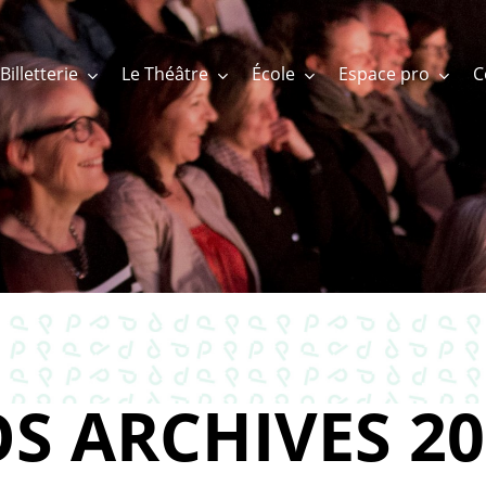
Billetterie
Le Théâtre
École
Espace pro
S ARCHIVES 20