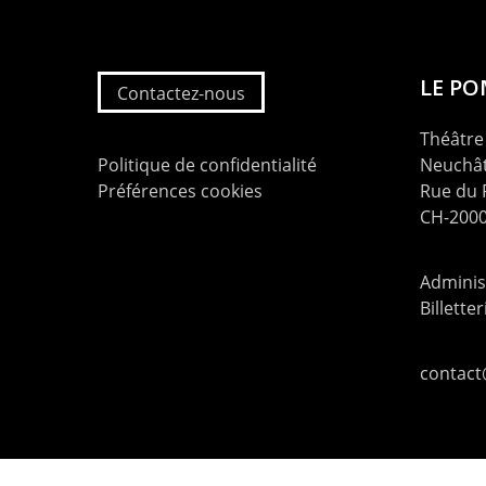
LE P
Contactez-nous
Théâtre 
Politique de confidentialité
Neuchât
Préférences cookies
Rue du
CH-2000
Administ
Billette
contac