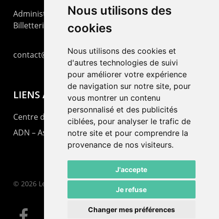
Nous utilisons des
Administration : +41 32 725 03 03
Billetterie : +41 32 725 05 05
cookies
Nous utilisons des cookies et
contact@lepommier.ch
d'autres technologies de suivi
pour améliorer votre expérience
de navigation sur notre site, pour
LIENS AMIS
vous montrer un contenu
personnalisé et des publicités
Centre de culture ABC
ciblées, pour analyser le trafic de
ADN – Association Danse Neuchâtel
notre site et pour comprendre la
provenance de nos visiteurs.
J'accepte
© 2026 Le Pommier.
Je refuse
Changer mes préférences
facebook
instagram
email