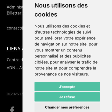
Nous utilisons des
Administration : +41 32 725 03 03
Billetterie : +41 32 725 05 05
cookies
Nous utilisons des cookies et
contact@lepommier.ch
d'autres technologies de suivi
pour améliorer votre expérience
de navigation sur notre site, pour
LIENS AMIS
vous montrer un contenu
personnalisé et des publicités
Centre de culture ABC
ciblées, pour analyser le trafic de
ADN – Association Danse Neuchâtel
notre site et pour comprendre la
provenance de nos visiteurs.
J'accepte
© 2026 Le Pommier.
Je refuse
Changer mes préférences
facebook
instagram
email