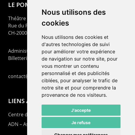
LE POMMIER
Nous utilisons des
Théâtre – Centre Culturel Neuchâtelois
cookies
Rue du Pommier 9
CH-2000 Neuchâtel
Nous utilisons des cookies et
d'autres technologies de suivi
Administration : +41 32 725 03 03
pour améliorer votre expérience
Billetterie : +41 32 725 05 05
de navigation sur notre site, pour
vous montrer un contenu
personnalisé et des publicités
contact@lepommier.ch
ciblées, pour analyser le trafic de
notre site et pour comprendre la
provenance de nos visiteurs.
LIENS AMIS
J'accepte
Centre de culture ABC
Je refuse
ADN – Association Danse Neuchâtel
Changer mes préférences