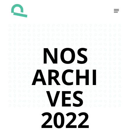
Skip
Menu
to
main
content
NOS
ARCHI
VES
2022