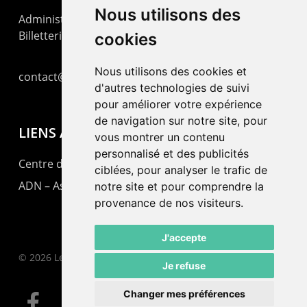
Nous utilisons des
Administration : +41 32 725 03 03
Billetterie : +41 32 725 05 05
cookies
Nous utilisons des cookies et
contact@lepommier.ch
d'autres technologies de suivi
pour améliorer votre expérience
de navigation sur notre site, pour
LIENS AMIS
vous montrer un contenu
personnalisé et des publicités
Centre de culture ABC
ciblées, pour analyser le trafic de
ADN – Association Danse Neuchâtel
notre site et pour comprendre la
provenance de nos visiteurs.
J'accepte
© 2026 Le Pommier.
Je refuse
Changer mes préférences
facebook
instagram
email