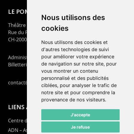
LE POMMIER
Nous utilisons des
Théâtre – Centre Culturel Neuchâtelois
cookies
Rue du Pommier 9
CH-2000 Neuchâtel
Nous utilisons des cookies et
d'autres technologies de suivi
pour améliorer votre expérience
Administration : +41 32 725 03 03
de navigation sur notre site, pour
Billetterie : +41 32 725 05 05
vous montrer un contenu
personnalisé et des publicités
contact@lepommier.ch
ciblées, pour analyser le trafic de
notre site et pour comprendre la
provenance de nos visiteurs.
LIENS AMIS
J'accepte
Centre de culture ABC
Je refuse
ADN – Association Danse Neuchâtel