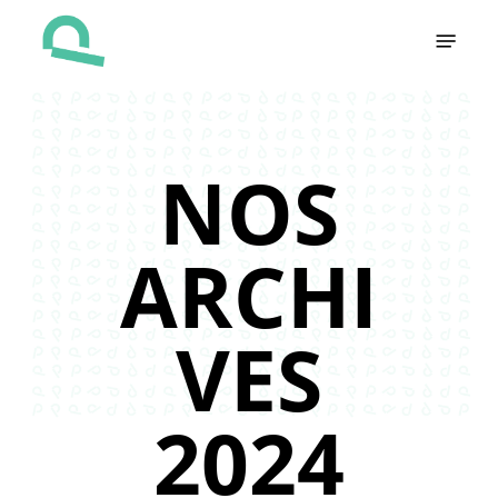
Skip
Menu
to
main
content
NOS
ARCHI
VES
2024