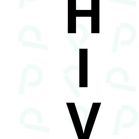
H
I
V