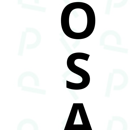
O
S
A