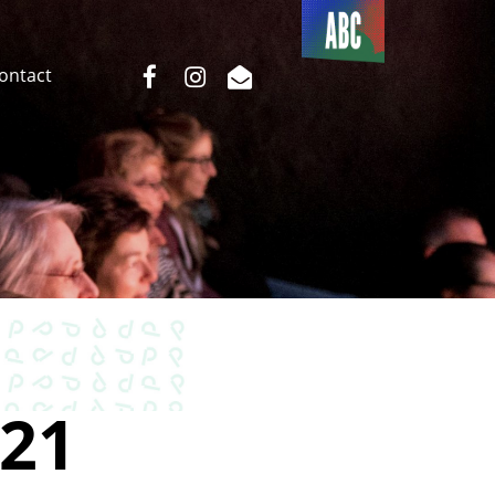
Du côté
de l’ABC
facebook
instagram
email
Contact
21