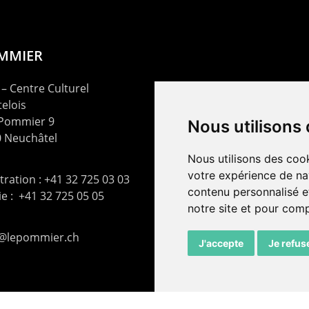
OMMIER
– Centre Culturel
elois
 Pommier 9
Nous utilisons
 Neuchâtel
Nous utilisons des cook
votre expérience de na
ration : +41 32 725 03 03
contenu personnalisé et
rie : +41 32 725 05 05
notre site et pour com
t@lepommier.ch
J'accepte
Je refus