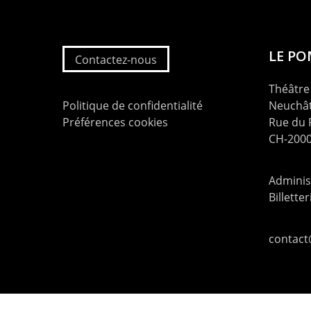
LE P
Contactez-nous
Théâtre 
Politique de confidentialité
Neuchât
Préférences cookies
Rue du
CH-2000
Administ
Billette
contac