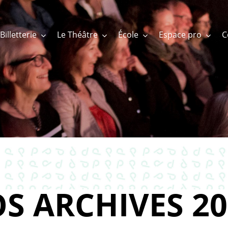
Billetterie
Le Théâtre
École
Espace pro
S ARCHIVES 20