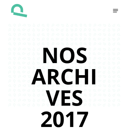
Skip
Menu
to
main
content
NOS
ARCHI
VES
2017