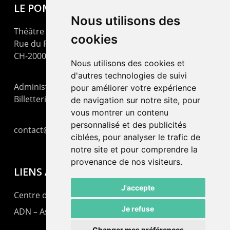
LE POMMIER
Nous utilisons des
Théâtre – Centre Culturel Neuchâtelois
cookies
Rue du Pommier 9
CH-2000 Neuchâtel
Nous utilisons des cookies et
d'autres technologies de suivi
Administration : +41 32 725 03 03
pour améliorer votre expérience
Billetterie : +41 32 725 05 05
de navigation sur notre site, pour
vous montrer un contenu
personnalisé et des publicités
contact@lepommier.ch
ciblées, pour analyser le trafic de
notre site et pour comprendre la
provenance de nos visiteurs.
LIENS AMIS
J'accepte
Centre de culture ABC
Je refuse
ADN – Association Danse Neuchâtel
Changer mes préférences