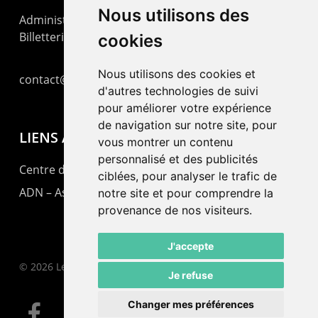
Nous utilisons des
Administration : +41 32 725 03 03
Billetterie : +41 32 725 05 05
cookies
Nous utilisons des cookies et
contact@lepommier.ch
d'autres technologies de suivi
pour améliorer votre expérience
de navigation sur notre site, pour
LIENS AMIS
vous montrer un contenu
personnalisé et des publicités
Centre de culture ABC
ciblées, pour analyser le trafic de
ADN – Association Danse Neuchâtel
notre site et pour comprendre la
provenance de nos visiteurs.
J'accepte
© 2026 Le Pommier.
Je refuse
Changer mes préférences
facebook
instagram
email