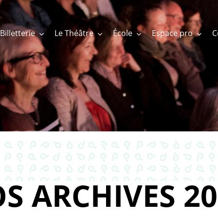
Billetterie
Le Théâtre
École
Espace pro
S ARCHIVES 20