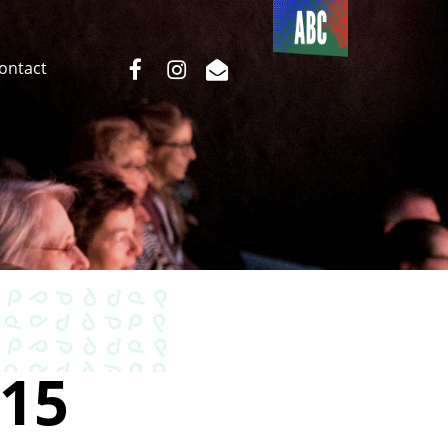
Du côté
de l’ABC
facebook
instagram
email
Contact
15