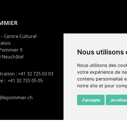
OMMIER
– Centre Culturel
elois
 Pommier 9
Nous utilisons
 Neuchâtel
Nous utilisons des cook
votre expérience de na
ration : +41 32 725 03 03
contenu personnalisé et
rie : +41 32 725 05 05
notre site et pour com
t@lepommier.ch
J'accepte
Je refus