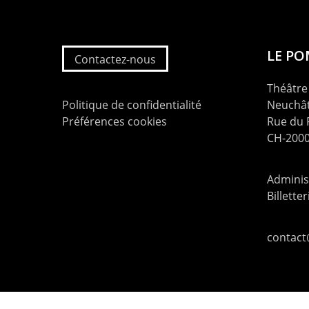
LE P
Contactez-nous
Théâtre 
Politique de confidentialité
Neuchât
Préférences cookies
Rue du
CH-2000
Administ
Billette
contac