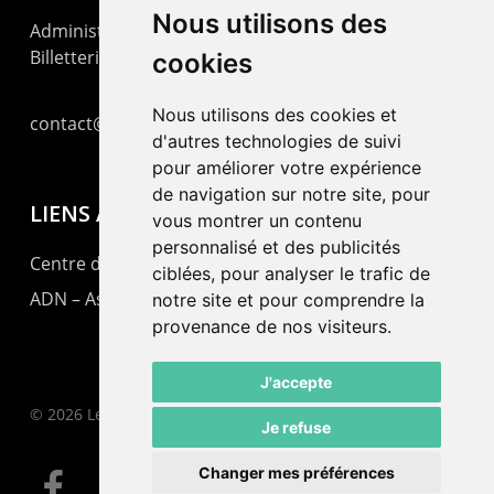
Nous utilisons des
Administration : +41 32 725 03 03
Billetterie : +41 32 725 05 05
cookies
Nous utilisons des cookies et
contact@lepommier.ch
d'autres technologies de suivi
pour améliorer votre expérience
de navigation sur notre site, pour
LIENS AMIS
vous montrer un contenu
personnalisé et des publicités
Centre de culture ABC
ciblées, pour analyser le trafic de
ADN – Association Danse Neuchâtel
notre site et pour comprendre la
provenance de nos visiteurs.
J'accepte
© 2026 Le Pommier.
Je refuse
Changer mes préférences
facebook
instagram
email