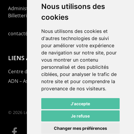
Nous utilisons des
Administration : +41 32 725 03 03
Billetterie : +41 32 725 05 05
cookies
Nous utilisons des cookies et
contact@lepommier.ch
d'autres technologies de suivi
pour améliorer votre expérience
de navigation sur notre site, pour
LIENS AMIS
vous montrer un contenu
personnalisé et des publicités
Centre de culture ABC
ciblées, pour analyser le trafic de
ADN – Association Danse Neuchâtel
notre site et pour comprendre la
provenance de nos visiteurs.
J'accepte
© 2026 Le Pommier.
Je refuse
Changer mes préférences
facebook
instagram
email