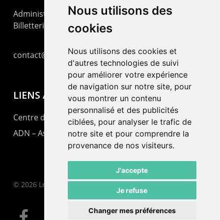
Nous utilisons des
Administration : +41 32 725 03 03
Billetterie : +41 32 725 05 05
cookies
Nous utilisons des cookies et
contact@lepommier.ch
d'autres technologies de suivi
pour améliorer votre expérience
de navigation sur notre site, pour
LIENS AMIS
vous montrer un contenu
personnalisé et des publicités
Centre de culture ABC
ciblées, pour analyser le trafic de
ADN – Association Danse Neuchâtel
notre site et pour comprendre la
provenance de nos visiteurs.
J'accepte
© 2026 Le Pommier.
Je refuse
Changer mes préférences
facebook
instagram
email