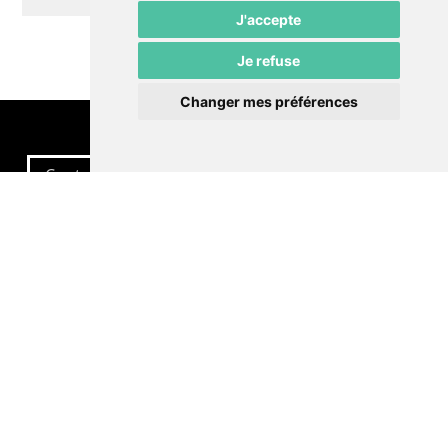
J'accepte
Je refuse
Changer mes préférences
Contactez-nous
Politique de confidentialité
Préférences cookies
LE POMMIER
Théâtre – Centre Culturel Neuchâtelois
Rue du Pommier 9
CH-2000 Neuchâtel