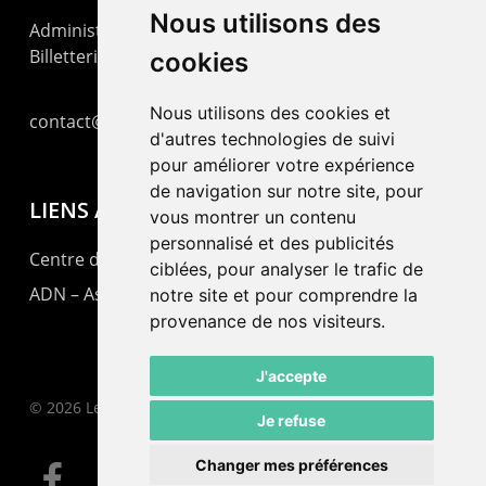
Nous utilisons des
Administration : +41 32 725 03 03
Billetterie : +41 32 725 05 05
cookies
Nous utilisons des cookies et
contact@lepommier.ch
d'autres technologies de suivi
pour améliorer votre expérience
de navigation sur notre site, pour
LIENS AMIS
vous montrer un contenu
personnalisé et des publicités
Centre de culture ABC
ciblées, pour analyser le trafic de
ADN – Association Danse Neuchâtel
notre site et pour comprendre la
provenance de nos visiteurs.
J'accepte
© 2026 Le Pommier.
Je refuse
Changer mes préférences
facebook
instagram
email