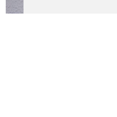
Lecture/conte
Moufle
Annulé