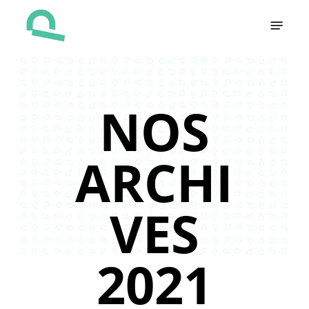
Skip
Menu
to
main
content
NOS
ARCHI
VES
2021