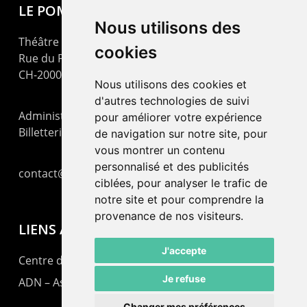
LE POMMIER
Nous utilisons des
Théâtre – Centre Culturel Neuchâtelois
cookies
Rue du Pommier 9
CH-2000 Neuchâtel
Nous utilisons des cookies et
d'autres technologies de suivi
Administration : +41 32 725 03 03
pour améliorer votre expérience
Billetterie : +41 32 725 05 05
de navigation sur notre site, pour
vous montrer un contenu
personnalisé et des publicités
contact@lepommier.ch
ciblées, pour analyser le trafic de
notre site et pour comprendre la
provenance de nos visiteurs.
LIENS AMIS
J'accepte
Centre de culture ABC
Je refuse
ADN – Association Danse Neuchâtel
Changer mes préférences