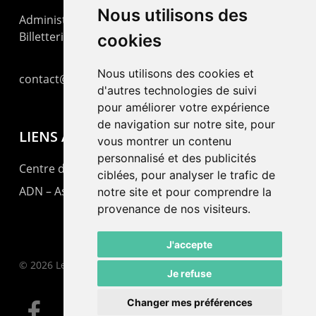
Nous utilisons des
Administration : +41 32 725 03 03
Billetterie : +41 32 725 05 05
cookies
Nous utilisons des cookies et
contact@lepommier.ch
d'autres technologies de suivi
pour améliorer votre expérience
de navigation sur notre site, pour
LIENS AMIS
vous montrer un contenu
personnalisé et des publicités
Centre de culture ABC
ciblées, pour analyser le trafic de
ADN – Association Danse Neuchâtel
notre site et pour comprendre la
provenance de nos visiteurs.
J'accepte
© 2026 Le Pommier.
Je refuse
Changer mes préférences
facebook
instagram
email