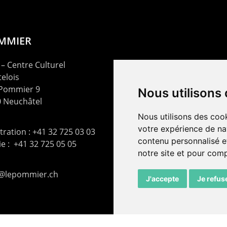
OMMIER
– Centre Culturel
elois
 Pommier 9
Nous utilisons
 Neuchâtel
Nous utilisons des cook
votre expérience de na
ration : +41 32 725 03 03
contenu personnalisé et
rie : +41 32 725 05 05
notre site et pour com
t@lepommier.ch
J'accepte
Je refus