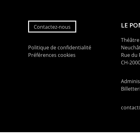
LE P
Contactez-nous
Théâtre 
Politique de confidentialité
Neuchât
Préférences cookies
Rue du
CH-2000
Administ
Billette
contac