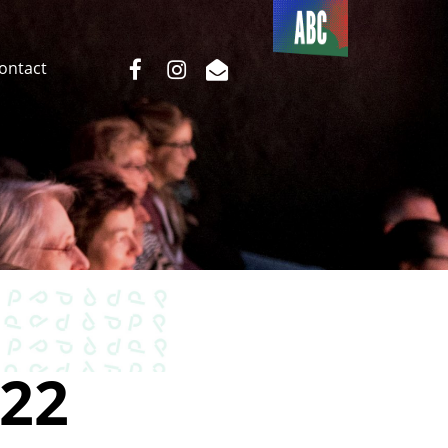
Du côté
de l’ABC
facebook
instagram
email
Contact
22