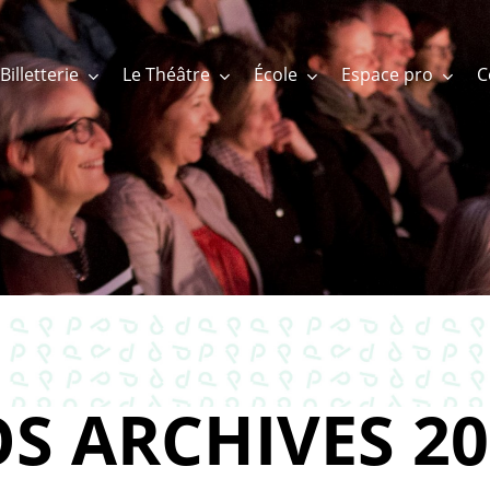
Billetterie
Le Théâtre
École
Espace pro
S ARCHIVES 20