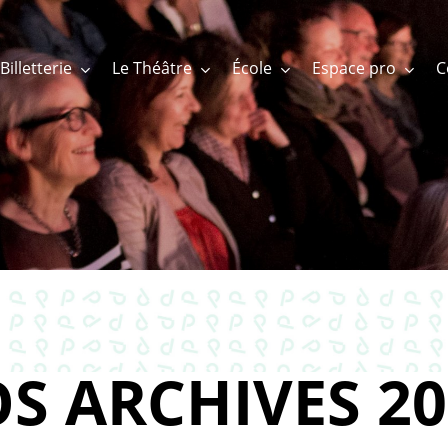
Billetterie
Le Théâtre
École
Espace pro
S ARCHIVES 20