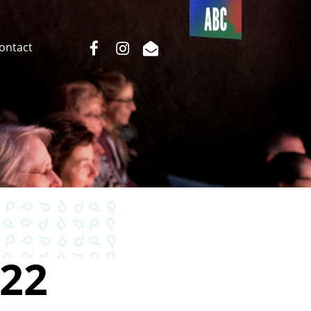
Du côté
de l’ABC
facebook
instagram
email
Contact
22