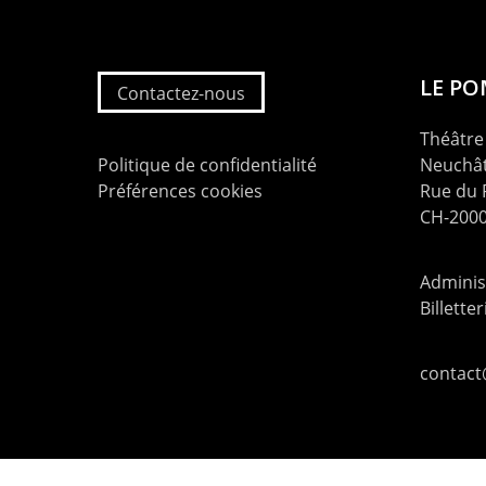
LE P
Contactez-nous
Théâtre 
Politique de confidentialité
Neuchât
Préférences cookies
Rue du
CH-2000
Administ
Billette
contac