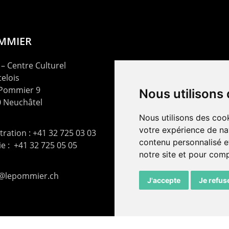
OMMIER
– Centre Culturel
elois
 Pommier 9
Nous utilisons
 Neuchâtel
Nous utilisons des cook
votre expérience de na
ration : +41 32 725 03 03
contenu personnalisé et
rie : +41 32 725 05 05
notre site et pour com
t@lepommier.ch
J'accepte
Je refus