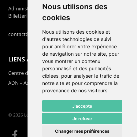
Nous utilisons des
Administration : +41 32 725 03 03
Billetterie : +41 32 725 05 05
cookies
Nous utilisons des cookies et
contact@lepommier.ch
d'autres technologies de suivi
pour améliorer votre expérience
de navigation sur notre site, pour
LIENS AMIS
vous montrer un contenu
personnalisé et des publicités
Centre de culture ABC
ciblées, pour analyser le trafic de
ADN – Association Danse Neuchâtel
notre site et pour comprendre la
provenance de nos visiteurs.
J'accepte
© 2026 Le Pommier.
Je refuse
Changer mes préférences
facebook
instagram
email