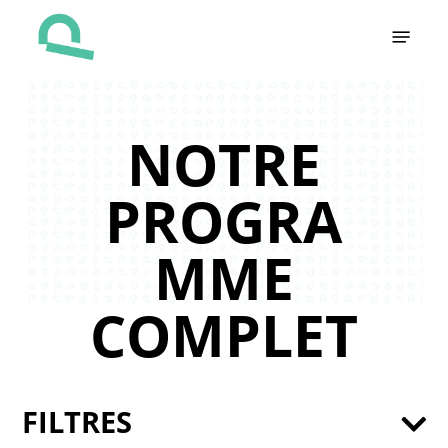
Skip
Menu
to
main
content
NOTRE
PROGRA
MME
COMPLET
FILTRES