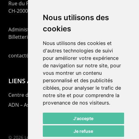
Rue du Pommier 9
CH-2000 Neuchâtel
Nous utilisons des
cookies
Administration : +41 32 725 03 03
Billetterie : +41 32 725 05 05
Nous utilisons des cookies et
d'autres technologies de suivi
contact@lepommier.ch
pour améliorer votre expérience
de navigation sur notre site, pour
vous montrer un contenu
LIENS AMIS
personnalisé et des publicités
ciblées, pour analyser le trafic de
Centre de culture ABC
notre site et pour comprendre la
provenance de nos visiteurs.
ADN – Association Danse Neuchâtel
J'accepte
Je refuse
© 2026 Le Pommier.