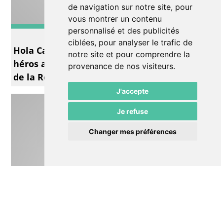
de navigation sur notre site, pour
vous montrer un contenu
personnalisé et des publicités
Musique
ciblées, pour analyser le trafic de
Hola Caron nautonnier infernal Dieux et
notre site et pour comprendre la
héros antiques dans la chanson française
provenance de nos visiteurs.
de la Renaissance
J'accepte
Je refuse
Changer mes préférences