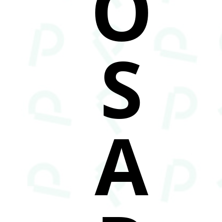
O
S
A