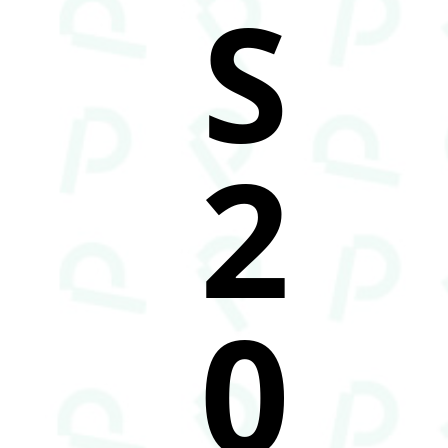
S
2
0