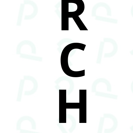
R
C
H