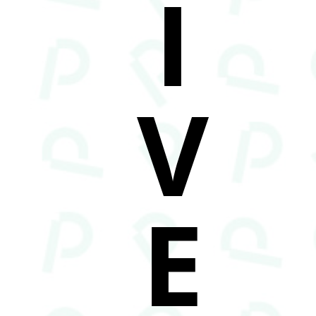
I
V
E