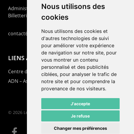
Nous utilisons des
Administration : +41 32 725 03 03
Billetterie : +41 32 725 05 05
cookies
Nous utilisons des cookies et
contact@lepommier.ch
d'autres technologies de suivi
pour améliorer votre expérience
de navigation sur notre site, pour
LIENS AMIS
vous montrer un contenu
personnalisé et des publicités
Centre de culture ABC
ciblées, pour analyser le trafic de
ADN – Association Danse Neuchâtel
notre site et pour comprendre la
provenance de nos visiteurs.
J'accepte
© 2026 Le Pommier.
Je refuse
Changer mes préférences
facebook
instagram
email