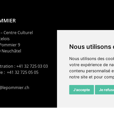
OMMIER
– Centre Culturel
elois
 Pommier 9
Nous utilisons
 Neuchâtel
Nous utilisons des cook
votre expérience de na
ration : +41 32 725 03 03
contenu personnalisé et
rie : +41 32 725 05 05
notre site et pour com
t@lepommier.ch
J'accepte
Je refus