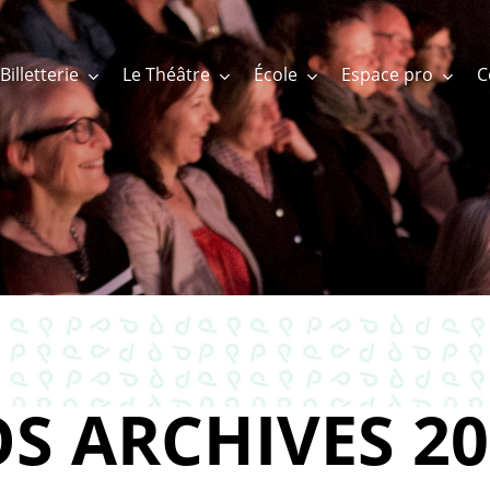
Billetterie
Le Théâtre
École
Espace pro
S ARCHIVES 20