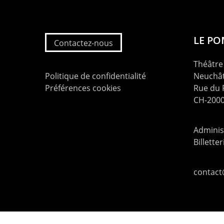
LE P
Contactez-nous
Théâtre 
Politique de confidentialité
Neuchât
Préférences cookies
Rue du
CH-2000
Administ
Billette
contac