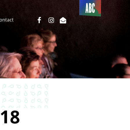
Du côté
de l’ABC
facebook
instagram
email
Contact
18