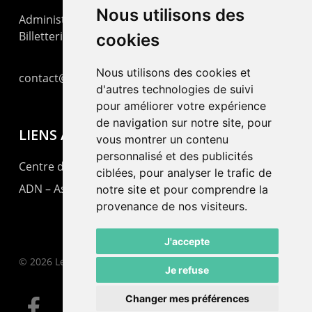
Nous utilisons des
Administration : +41 32 725 03 03
Billetterie : +41 32 725 05 05
cookies
Nous utilisons des cookies et
contact@lepommier.ch
d'autres technologies de suivi
pour améliorer votre expérience
de navigation sur notre site, pour
LIENS AMIS
vous montrer un contenu
personnalisé et des publicités
Centre de culture ABC
ciblées, pour analyser le trafic de
ADN – Association Danse Neuchâtel
notre site et pour comprendre la
provenance de nos visiteurs.
J'accepte
© 2026 Le Pommier.
Je refuse
Changer mes préférences
facebook
instagram
email