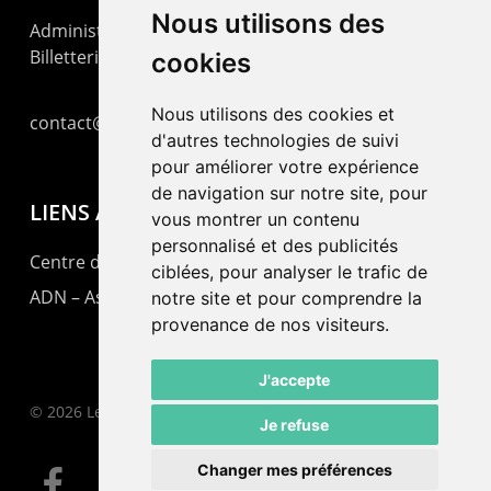
Nous utilisons des
Administration : +41 32 725 03 03
Billetterie : +41 32 725 05 05
cookies
Nous utilisons des cookies et
contact@lepommier.ch
d'autres technologies de suivi
pour améliorer votre expérience
de navigation sur notre site, pour
LIENS AMIS
vous montrer un contenu
personnalisé et des publicités
Centre de culture ABC
ciblées, pour analyser le trafic de
ADN – Association Danse Neuchâtel
notre site et pour comprendre la
provenance de nos visiteurs.
J'accepte
© 2026 Le Pommier.
Je refuse
Changer mes préférences
facebook
instagram
email