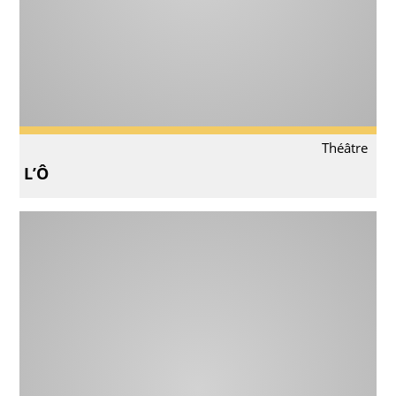
Théâtre
L’Ô