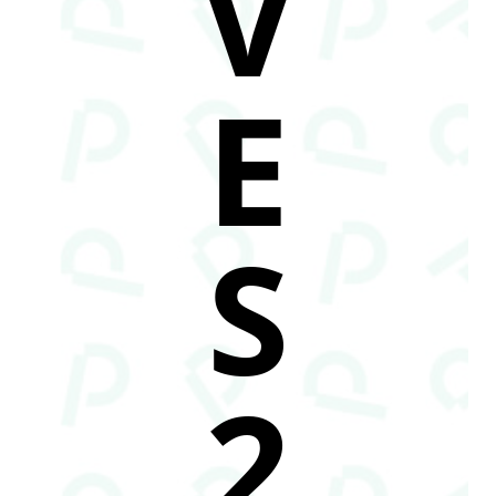
V
E
S
2