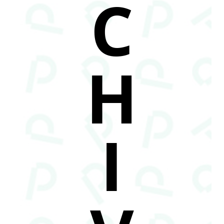
C
H
I