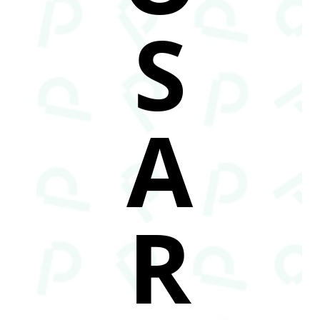
S
A
R